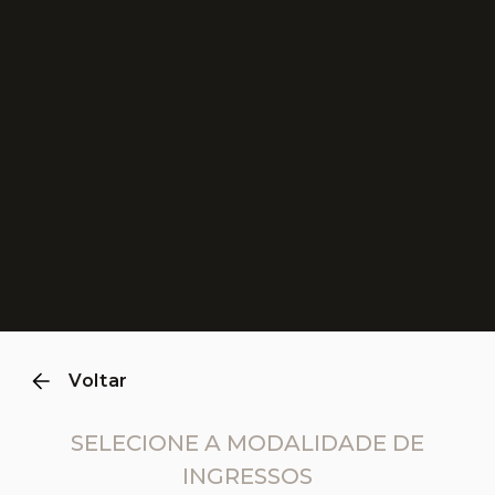
0
1
2
3
4
Voltar
SELECIONE A MODALIDADE DE
INGRESSOS