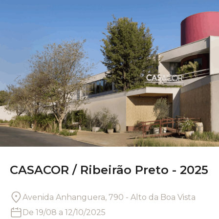
CASACOR /
Ribeirão Preto - 2025
Avenida Anhanguera, 790 - Alto da Boa Vista
De
19/08
a
12/10/2025