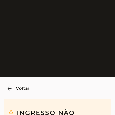
0
1
2
3
4
Voltar
INGRESSO NÃO