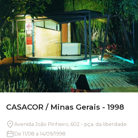
CASACOR /
Minas Gerais - 1998
Avenida João Pinheiro, 602 - pça. da liberdade
De
11/08
a
14/09/1998