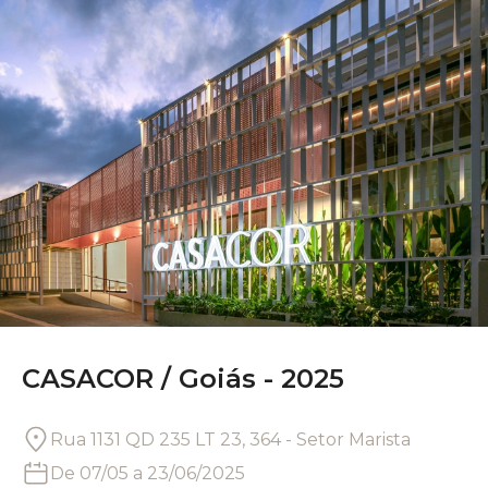
CASACOR /
Goiás - 2025
Rua 1131 QD 235 LT 23, 364 - Setor Marista
De
07/05
a
23/06/2025