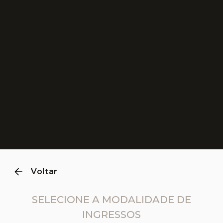
0
1
2
3
4
Voltar
SELECIONE A MODALIDADE DE
INGRESSOS