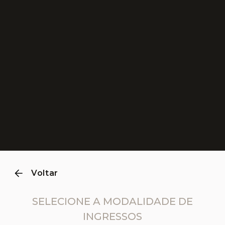
0
1
2
3
4
Voltar
SELECIONE A MODALIDADE DE
INGRESSOS