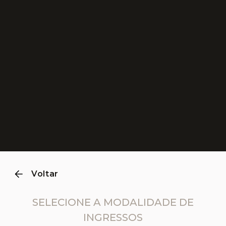
0
1
2
3
4
Voltar
SELECIONE A MODALIDADE DE
INGRESSOS