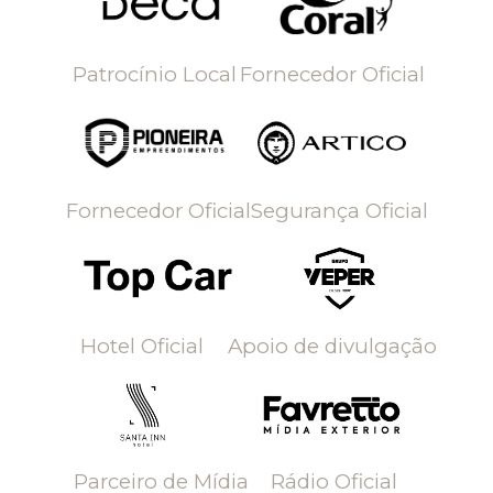
Patrocínio Local
Fornecedor Oficial
Fornecedor Oficial
Segurança Oficial
Hotel Oficial
Apoio de divulgação
Parceiro de Mídia
Rádio Oficial